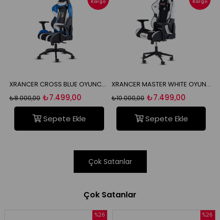
İndirim
%6İndirim
%25İndir
go
Kargo
Kargo
XRANCER CROSS RED OYUNCU KOLTUĞU
XRANCER CROSS BLUE OYUNCU KOLTUĞU
XRANCER MASTER WHITE OYUNCU KOLTUĞU
₺7.499,00
₺7.499,00
₺8.000,00
₺10.000,00
₺1
Sepete Ekle
Sepete Ekle
Çok Satanlar
Çok Satanlar
%26
%26