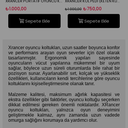
XRANCER PORTATİF OYUNCU KOLTUĞU KILIFI
XRANCER KOL PEDİ (KETEN KUMAŞ)
XRANCER SİYAH KUMAŞ BEL DESTEĞİ VE BOYUN YASTIĞI
₺750,00
₺650,00
₺1.000,00
₺1.000,00
₺1
Sepete Ekle
Sepete Ekle
Xrancer oyuncu koltukları, uzun saatler boyunca konfor
ve performans arayan oyun severler için özel olarak
tasarlanmıştır. Ergonomik yapıları sayesinde
oyuncuların vücut yapılarına mükemmel bir uyum
sağlar, böylece uzun süreli oturumlarda bile rahat bir
pozisyon sunar. Ayarlanabilir sırt, kolçak ve yükseklik
özellikleri, kullanıcıların kendi tercihlerine göre oyuncu
koltuklarını kişiselleştirmesine olanak tanır.
Malzeme kalitesi, maksimum ağırlık kapasitesi ve
ekstra özellikler gibi faktörler, oyuncu koltuğu seçerken
dikkat edilmesi gereken önemli noktalardır. XRancer
oyuncu koltukları, yalnızca oyun deneyimini
geliştirmekle kalmaz, aynı zamanda uzun vadede
omurga sağlığını korumaya da yardımcı olur.