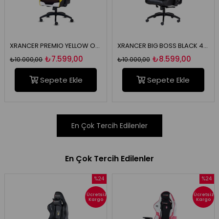
XRANCER PREMIO YELLOW OYUNCU KOLTUĞU
XRANCER BIG BOSS BLACK 4D OYUNCU KOLTUĞU
₺7.599,00
₺8.599,00
₺10.000,00
₺10.000,00
Sepete Ekle
Sepete Ekle
En Çok Tercih Edilenler
En Çok Tercih Edilenler
%24
%24
İndirim
İndirim
Ücretsiz
Ücretsiz
%24İndirim
%24İndi
Kargo
Kargo