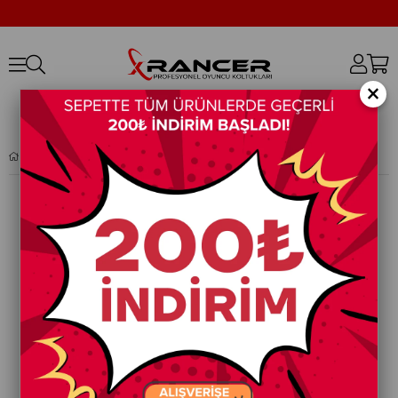
×
XRANCER COMPANY RED 4D OYUNCU KOLTUĞU