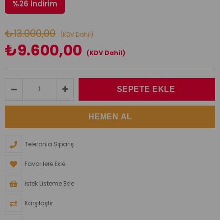
%
26
İndirim
₺13.000,00
(KDV Dahil)
₺9.600,00
(KDV Dahil)
Telefonla Sipariş
Favorilere Ekle
İstek Listeme Ekle
Karşılaştır